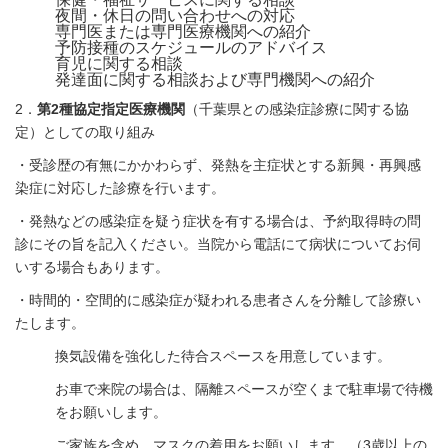
夜間・休日の問い合わせへの対応
専門医または専門医療機関への紹介
予防接種のスケジュールのアドバイス
育児に関する相談
発達面に関する相談および専門機関への紹介
2．
第2種協定指定医療機関
（千葉県との感染症診療に関する協
定）としての取り組み
・受診歴の有無にかかわらず、発熱を主症状とする新興・再興感
染症に対応した診療を行います。
・発熱などの感染症を疑う症状を有する場合は、予約取得時の問
診にその旨を記入ください。当院から電話にて病状についてお伺
いする場合もあります。
・時間的・空間的に感染症が疑われる患者さんを分離して診療い
たします。
換気設備を強化した待合スペースを用意しています。
お車で来院の場合は、隔離スペースが空くまで駐車場で待機
をお願いします。
ご家族を含め、マスクの着用をお願いします。（3歳以上の