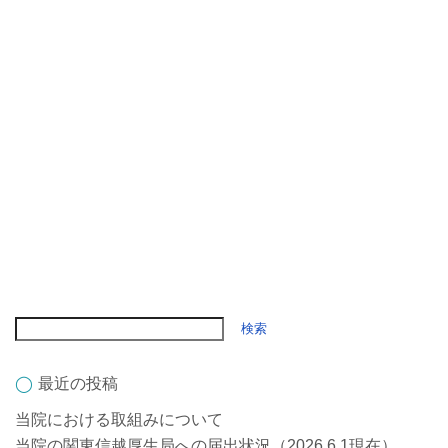
況（2026.6.1現在）
当院は、保険医療機関です。各種健康保険による診療を行ってい
ます。
小児かかりつけ診療料1
機能強化加算
時間外対応加算3
情報通信機器を用いた診療
外来感染対策向上加算
電子的診療情報連携体制整備加算2
ベースアップ評価料
コメント
0
最近の投稿
当院における取組みについて
当院の関東信越厚生局への届出状況（2026.6.1現在）